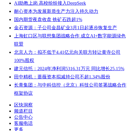
AI助教上岗 高校纷纷接入DeepSeek
耐心资本为发展新质生产力注入持久动力
国内期货夜盘收盘 铁矿石跌超1%
金石资源：子公司金昌矿业3月1日起逐步恢复生产
上海虹口区与联想集团战略合作 成立AI+数字能源绿色
联盟
北京人力：拟不低于4.41亿元向关联方转让黄寺公司
100%股权
建元信托：2024年净利润5316.31万元 同比增长25.15%
田中精机：蔷薇资本拟减持公司不超1.34%股份
长青集团：与中科信控（北京）科技公司签署战略合作
框架协议
区快洞察
频道栏目
公告中心
客服电话
更多