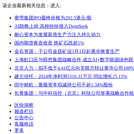
该企业最新相关信息：
进入:
蜜雪集团IPO最终价格为202.5港元/股
AI助教上岗 高校纷纷接入DeepSeek
耐心资本为发展新质生产力注入持久动力
国内期货夜盘收盘 铁矿石跌超1%
金石资源：子公司金昌矿业3月1日起逐步恢复生产
上海虹口区与联想集团战略合作 成立AI+数字能源绿色联
北京人力：拟不低于4.41亿元向关联方转让黄寺公司100
建元信托：2024年净利润5316.31万元 同比增长25.15%
田中精机：蔷薇资本拟减持公司不超1.34%股份
长青集团：与中科信控（北京）科技公司签署战略合作框
区快洞察
频道栏目
公告中心
客服电话
更多