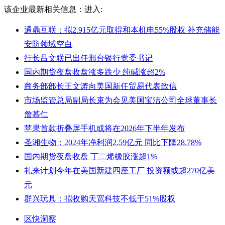
该企业最新相关信息：
进入:
通鼎互联：拟2.915亿元取得和本机电55%股权 补充储能
安防领域空白
行长吕文联已出任邢台银行党委书记
国内期货夜盘收盘涨多跌少 纯碱涨超2%
商务部部长王文涛向美国新任贸易代表致信
市场监管总局副局长束为会见美国宝洁公司全球董事长
詹慕仁
苹果首款折叠屏手机或将在2026年下半年发布
圣湘生物：2024年净利润2.59亿元 同比下降28.78%
国内期货夜盘收盘 丁二烯橡胶涨超1%
礼来计划今年在美国新建四座工厂 投资额或超270亿美
元
群兴玩具：拟收购天宽科技不低于51%股权
区快洞察