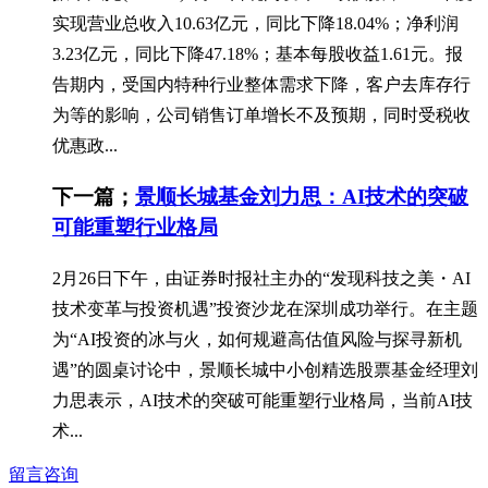
实现营业总收入10.63亿元，同比下降18.04%；净利润
3.23亿元，同比下降47.18%；基本每股收益1.61元。报
告期内，受国内特种行业整体需求下降，客户去库存行
为等的影响，公司销售订单增长不及预期，同时受税收
优惠政...
下一篇；
景顺长城基金刘力思：AI技术的突破
可能重塑行业格局
2月26日下午，由证券时报社主办的“发现科技之美・AI
技术变革与投资机遇”投资沙龙在深圳成功举行。在主题
为“AI投资的冰与火，如何规避高估值风险与探寻新机
遇”的圆桌讨论中，景顺长城中小创精选股票基金经理刘
力思表示，AI技术的突破可能重塑行业格局，当前AI技
术...
留言咨询