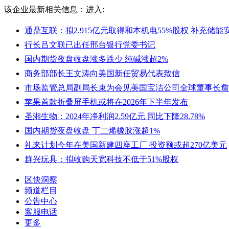
该企业最新相关信息：
进入:
通鼎互联：拟2.915亿元取得和本机电55%股权 补充储
行长吕文联已出任邢台银行党委书记
国内期货夜盘收盘涨多跌少 纯碱涨超2%
商务部部长王文涛向美国新任贸易代表致信
市场监管总局副局长束为会见美国宝洁公司全球董事长詹
苹果首款折叠屏手机或将在2026年下半年发布
圣湘生物：2024年净利润2.59亿元 同比下降28.78%
国内期货夜盘收盘 丁二烯橡胶涨超1%
礼来计划今年在美国新建四座工厂 投资额或超270亿美元
群兴玩具：拟收购天宽科技不低于51%股权
区快洞察
频道栏目
公告中心
客服电话
更多