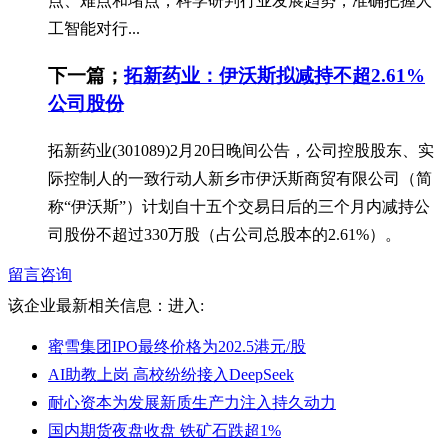
点、难点和堵点，科学研判行业发展趋势，准确把握人
工智能对行...
下一篇；
拓新药业：伊沃斯拟减持不超2.61%
公司股份
拓新药业(301089)2月20日晚间公告，公司控股股东、实
际控制人的一致行动人新乡市伊沃斯商贸有限公司（简
称“伊沃斯”）计划自十五个交易日后的三个月内减持公
司股份不超过330万股（占公司总股本的2.61%）。
留言咨询
该企业最新相关信息：
进入:
蜜雪集团IPO最终价格为202.5港元/股
AI助教上岗 高校纷纷接入DeepSeek
耐心资本为发展新质生产力注入持久动力
国内期货夜盘收盘 铁矿石跌超1%