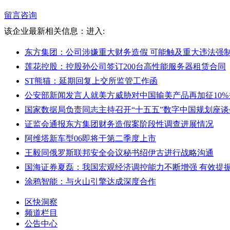
留言咨询
该企业最新相关信息：
进入:
东方集团：公司涉嫌重大财务造假 可能触及重大违法强
莲花控股：控股孙公司签订200台高性能服务器租赁合同
ST熊猫：延期回复上交所监管工作函
公安部新闻发言人就美方威胁对中国输美产品再加征10
国家数据局负责同志主持召开“十五五”数字中国规划座谈
证监会通报东方集团财务造假案阶段性调查进展情况
阿维塔新车型06即将于第二季度上市
王毅同俄罗斯联邦安全会议秘书绍伊古进行战略沟通
国海证券夏磊：我国宏观经济调控能力不断增强 有效提
涂鸦智能：与火山引擎达成深度合作
区快洞察
频道栏目
公告中心