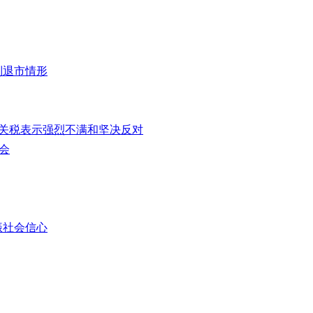
制退市情形
%关税表示强烈不满和坚决反对
会
振社会信心