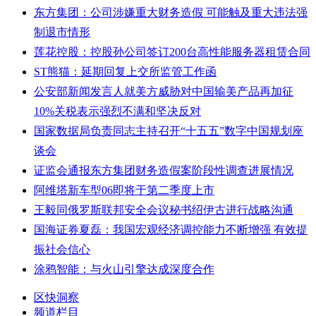
东方集团：公司涉嫌重大财务造假 可能触及重大违法强
制退市情形
莲花控股：控股孙公司签订200台高性能服务器租赁合同
ST熊猫：延期回复上交所监管工作函
公安部新闻发言人就美方威胁对中国输美产品再加征
10%关税表示强烈不满和坚决反对
国家数据局负责同志主持召开“十五五”数字中国规划座
谈会
证监会通报东方集团财务造假案阶段性调查进展情况
阿维塔新车型06即将于第二季度上市
王毅同俄罗斯联邦安全会议秘书绍伊古进行战略沟通
国海证券夏磊：我国宏观经济调控能力不断增强 有效提
振社会信心
涂鸦智能：与火山引擎达成深度合作
区快洞察
频道栏目