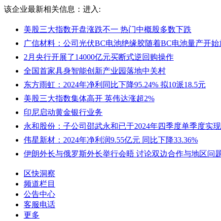
该企业最新相关信息：
进入:
美股三大指数开盘涨跌不一 热门中概股多数下跌
广信材料：公司光伏BC电池绝缘胶随着BC电池量产开始
2月央行开展了14000亿元买断式逆回购操作
全国首家具身智能创新产业园落地中关村
东方雨虹：2024年净利同比下降95.24% 拟10派18.5元
美股三大指数集体高开 英伟达涨超2%
印尼启动黄金银行业务
永和股份：子公司邵武永和已于2024年四季度单季度实
伟星新材：2024年净利润9.55亿元 同比下降33.36%
伊朗外长与俄罗斯外长举行会晤 讨论双边合作与地区问
区快洞察
频道栏目
公告中心
客服电话
更多