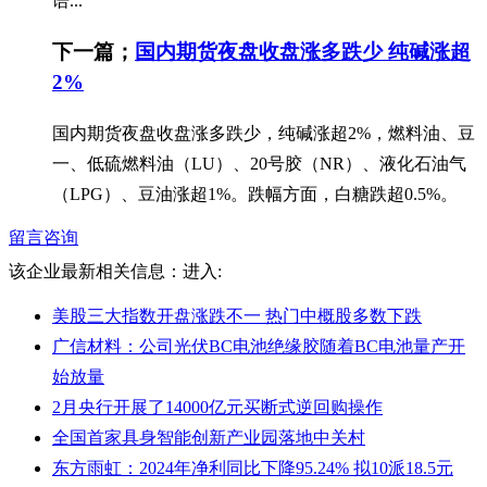
语...
下一篇；
国内期货夜盘收盘涨多跌少 纯碱涨超
2%
国内期货夜盘收盘涨多跌少，纯碱涨超2%，燃料油、豆
一、低硫燃料油（LU）、20号胶（NR）、液化石油气
（LPG）、豆油涨超1%。跌幅方面，白糖跌超0.5%。
留言咨询
该企业最新相关信息：
进入:
美股三大指数开盘涨跌不一 热门中概股多数下跌
广信材料：公司光伏BC电池绝缘胶随着BC电池量产开
始放量
2月央行开展了14000亿元买断式逆回购操作
全国首家具身智能创新产业园落地中关村
东方雨虹：2024年净利同比下降95.24% 拟10派18.5元