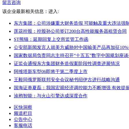
留言咨询
该企业最新相关信息：
进入:
东方集团：公司涉嫌重大财务造假 可能触及重大违法强
莲花控股：控股孙公司签订200台高性能服务器租赁合同
ST熊猫：延期回复上交所监管工作函
公安部新闻发言人就美方威胁对中国输美产品再加征10
国家数据局负责同志主持召开“十五五”数字中国规划座谈
证监会通报东方集团财务造假案阶段性调查进展情况
阿维塔新车型06即将于第二季度上市
王毅同俄罗斯联邦安全会议秘书绍伊古进行战略沟通
国海证券夏磊：我国宏观经济调控能力不断增强 有效提
涂鸦智能：与火山引擎达成深度合作
区快洞察
频道栏目
公告中心
客服电话