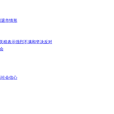
制退市情形
%关税表示强烈不满和坚决反对
会
振社会信心