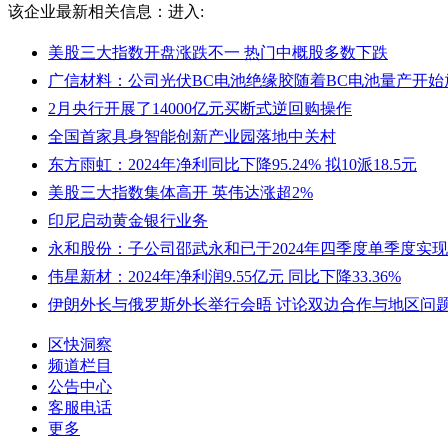
该企业最新相关信息：
进入:
美股三大指数开盘涨跌不一 热门中概股多数下跌
广信材料：公司光伏BC电池绝缘胶随着BC电池量产开始
2月央行开展了14000亿元买断式逆回购操作
全国首家具身智能创新产业园落地中关村
东方雨虹：2024年净利同比下降95.24% 拟10派18.5元
美股三大指数集体高开 英伟达涨超2%
印尼启动黄金银行业务
永和股份：子公司邵武永和已于2024年四季度单季度实
伟星新材：2024年净利润9.55亿元 同比下降33.36%
伊朗外长与俄罗斯外长举行会晤 讨论双边合作与地区问
区快洞察
频道栏目
公告中心
客服电话
更多