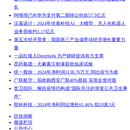
长
阿维塔已向华为支付第二期转让价款57.5亿元
汉嘉设计：2024年伏泰科技AI、大模型、无人化机器人
业务营收约1.17亿元
第五次经济普查：我国第三产业成带动经济增长重要力
量
一品红接入DeepSeek 为产销研提供有力支撑
昆药集团：天麻素注射液获批临床试验
统一股份：2024年净利润3138.76万元 同比扭亏为盈
广联航空：拟收购西安广联40%股权 实现全资控股
世卫组织：猴痘疫情仍构成“国际关注的突发公共卫生事
件”
联科科技：2024年净利同比增长61.46% 拟10派3元
区快洞察
频道栏目
公告中心