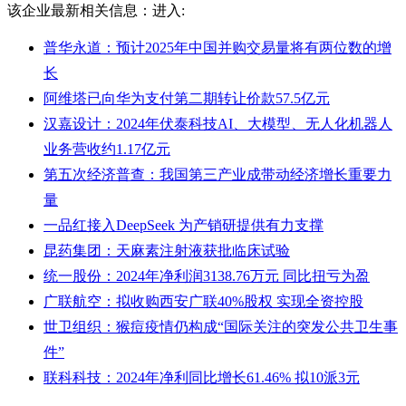
该企业最新相关信息：
进入:
普华永道：预计2025年中国并购交易量将有两位数的增
长
阿维塔已向华为支付第二期转让价款57.5亿元
汉嘉设计：2024年伏泰科技AI、大模型、无人化机器人
业务营收约1.17亿元
第五次经济普查：我国第三产业成带动经济增长重要力
量
一品红接入DeepSeek 为产销研提供有力支撑
昆药集团：天麻素注射液获批临床试验
统一股份：2024年净利润3138.76万元 同比扭亏为盈
广联航空：拟收购西安广联40%股权 实现全资控股
世卫组织：猴痘疫情仍构成“国际关注的突发公共卫生事
件”
联科科技：2024年净利同比增长61.46% 拟10派3元