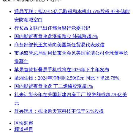
通鼎互联：拟2.915亿元取得和本机电55%股权 补充储能
安防领域空白
行长吕文联已出任邢台银行党委书记
国内期货夜盘收盘涨多跌少 纯碱涨超2%
商务部部长王文涛向美国新任贸易代表致信
市场监管总局副局长束为会见美国宝洁公司全球董事长
詹慕仁
苹果首款折叠屏手机或将在2026年下半年发布
圣湘生物：2024年净利润2.59亿元 同比下降28.78%
国内期货夜盘收盘 丁二烯橡胶涨超1%
礼来计划今年在美国新建四座工厂 投资额或超270亿美
元
群兴玩具：拟收购天宽科技不低于51%股权
区快洞察
频道栏目