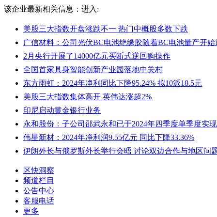
该企业最新相关信息：
进入:
美股三大指数开盘涨跌不一 热门中概股多数下跌
广信材料：公司光伏BC电池绝缘胶随着BC电池量产开始
2月央行开展了14000亿元买断式逆回购操作
全国首家具身智能创新产业园落地中关村
东方雨虹：2024年净利同比下降95.24% 拟10派18.5元
美股三大指数集体高开 英伟达涨超2%
印尼启动黄金银行业务
永和股份：子公司邵武永和已于2024年四季度单季度实
伟星新材：2024年净利润9.55亿元 同比下降33.36%
伊朗外长与俄罗斯外长举行会晤 讨论双边合作与地区问
区快洞察
频道栏目
公告中心
客服电话
更多