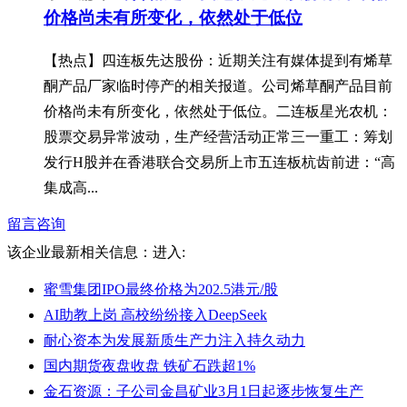
价格尚未有所变化，依然处于低位
【热点】四连板先达股份：近期关注有媒体提到有烯草
酮产品厂家临时停产的相关报道。公司烯草酮产品目前
价格尚未有所变化，依然处于低位。二连板星光农机：
股票交易异常波动，生产经营活动正常三一重工：筹划
发行H股并在香港联合交易所上市五连板杭齿前进：“高
集成高...
留言咨询
该企业最新相关信息：
进入:
蜜雪集团IPO最终价格为202.5港元/股
AI助教上岗 高校纷纷接入DeepSeek
耐心资本为发展新质生产力注入持久动力
国内期货夜盘收盘 铁矿石跌超1%
金石资源：子公司金昌矿业3月1日起逐步恢复生产