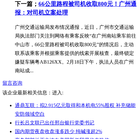
下一篇；
66公里路程被司机收取800元！广州通
报：对司机立案处理
广州交通运输局发布情况通报，近日，广州市交通运输
局执法部门关注到网络有乘客反映“在广州南站乘车前往
中山市，66公里路程被司机收取800元”的情况后，主动
联系该乘客并根据乘客提供的线索开展核查，最终锁定
嫌疑车辆粤AB126XX。2月18日下午，执法人员在广州
南站成...
留言咨询
该企业最新相关信息：
进入:
通鼎互联：拟2.915亿元取得和本机电55%股权 补充储能
安防领域空白
行长吕文联已出任邢台银行党委书记
国内期货夜盘收盘涨多跌少 纯碱涨超2%