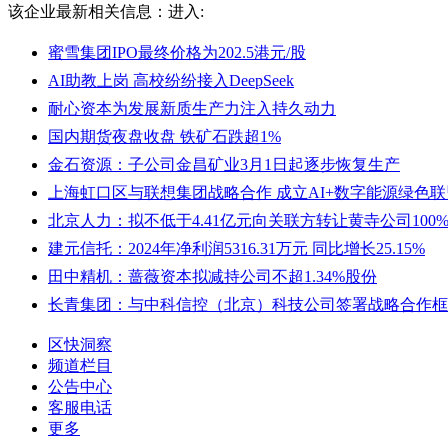
该企业最新相关信息：
进入:
蜜雪集团IPO最终价格为202.5港元/股
AI助教上岗 高校纷纷接入DeepSeek
耐心资本为发展新质生产力注入持久动力
国内期货夜盘收盘 铁矿石跌超1%
金石资源：子公司金昌矿业3月1日起逐步恢复生产
上海虹口区与联想集团战略合作 成立AI+数字能源绿色联
北京人力：拟不低于4.41亿元向关联方转让黄寺公司100
建元信托：2024年净利润5316.31万元 同比增长25.15%
田中精机：蔷薇资本拟减持公司不超1.34%股份
长青集团：与中科信控（北京）科技公司签署战略合作框
区快洞察
频道栏目
公告中心
客服电话
更多