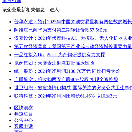
留言咨询
该企业最新相关信息：
进入:
普华永道：预计2025年中国并购交易量将有两位数的增长
阿维塔已向华为支付第二期转让价款57.5亿元
汉嘉设计：2024年伏泰科技AI、大模型、无人化机器人业
第五次经济普查：我国第三产业成带动经济增长重要力量
一品红接入DeepSeek 为产销研提供有力支撑
昆药集团：天麻素注射液获批临床试验
统一股份：2024年净利润3138.76万元 同比扭亏为盈
广联航空：拟收购西安广联40%股权 实现全资控股
世卫组织：猴痘疫情仍构成“国际关注的突发公共卫生事件
联科科技：2024年净利同比增长61.46% 拟10派3元
区快洞察
频道栏目
公告中心
客服电话