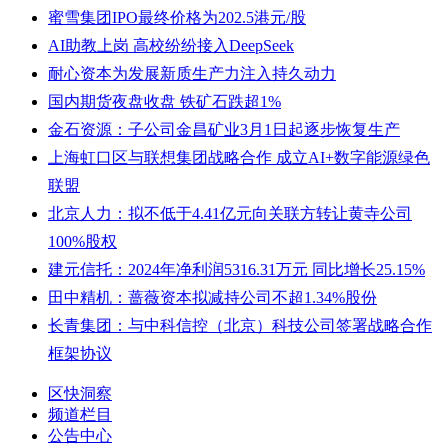
蜜雪集团IPO最终价格为202.5港元/股
AI助教上岗 高校纷纷接入DeepSeek
耐心资本为发展新质生产力注入持久动力
国内期货夜盘收盘 铁矿石跌超1%
金石资源：子公司金昌矿业3月1日起逐步恢复生产
上海虹口区与联想集团战略合作 成立AI+数字能源绿色
联盟
北京人力：拟不低于4.41亿元向关联方转让黄寺公司
100%股权
建元信托：2024年净利润5316.31万元 同比增长25.15%
田中精机：蔷薇资本拟减持公司不超1.34%股份
长青集团：与中科信控（北京）科技公司签署战略合作
框架协议
区快洞察
频道栏目
公告中心