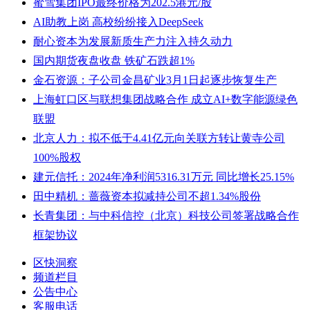
蜜雪集团IPO最终价格为202.5港元/股
AI助教上岗 高校纷纷接入DeepSeek
耐心资本为发展新质生产力注入持久动力
国内期货夜盘收盘 铁矿石跌超1%
金石资源：子公司金昌矿业3月1日起逐步恢复生产
上海虹口区与联想集团战略合作 成立AI+数字能源绿色
联盟
北京人力：拟不低于4.41亿元向关联方转让黄寺公司
100%股权
建元信托：2024年净利润5316.31万元 同比增长25.15%
田中精机：蔷薇资本拟减持公司不超1.34%股份
长青集团：与中科信控（北京）科技公司签署战略合作
框架协议
区快洞察
频道栏目
公告中心
客服电话