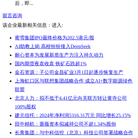
后，即...
留言咨询
该企业最新相关信息：
进入:
蜜雪集团IPO最终价格为202.5港元/股
AI助教上岗 高校纷纷接入DeepSeek
耐心资本为发展新质生产力注入持久动力
国内期货夜盘收盘 铁矿石跌超1%
金石资源：子公司金昌矿业3月1日起逐步恢复生产
上海虹口区与联想集团战略合作 成立AI+数字能源绿色
联盟
北京人力：拟不低于4.41亿元向关联方转让黄寺公司
100%股权
建元信托：2024年净利润5316.31万元 同比增长25.15%
田中精机：蔷薇资本拟减持公司不超1.34%股份
长青集团：与中科信控（北京）科技公司签署战略合作