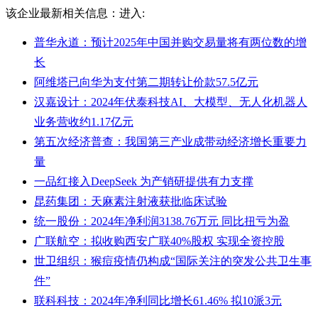
该企业最新相关信息：
进入:
普华永道：预计2025年中国并购交易量将有两位数的增
长
阿维塔已向华为支付第二期转让价款57.5亿元
汉嘉设计：2024年伏泰科技AI、大模型、无人化机器人
业务营收约1.17亿元
第五次经济普查：我国第三产业成带动经济增长重要力
量
一品红接入DeepSeek 为产销研提供有力支撑
昆药集团：天麻素注射液获批临床试验
统一股份：2024年净利润3138.76万元 同比扭亏为盈
广联航空：拟收购西安广联40%股权 实现全资控股
世卫组织：猴痘疫情仍构成“国际关注的突发公共卫生事
件”
联科科技：2024年净利同比增长61.46% 拟10派3元