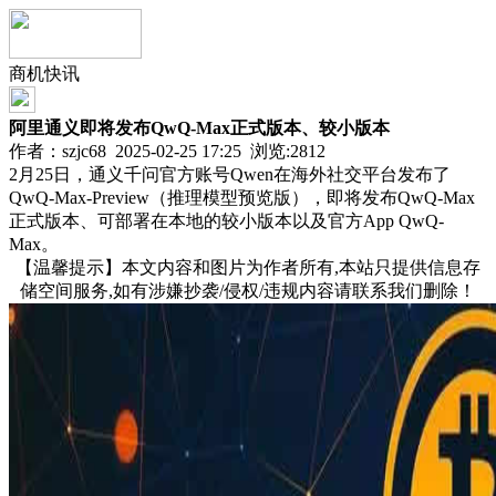
商机快讯
阿里通义即将发布QwQ-Max正式版本、较小版本
作者：szjc68 2025-02-25 17:25 浏览:
2812
2月25日，通义千问官方账号Qwen在海外社交平台发布了
QwQ-Max-Preview（推理模型预览版），即将发布QwQ-Max
正式版本、可部署在本地的较小版本以及官方App QwQ-
Max。
【温馨提示】本文内容和图片为作者所有,本站只提供信息存
储空间服务,如有涉嫌抄袭/侵权/违规内容请联系我们删除！