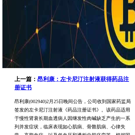
上一篇：
昂利康：左卡尼汀注射液获得药品注
册证书
昂利康(002940)2月25日晚间公告，公司收到国家药监局
签发的左卡尼汀注射液《药品注册证书》。该药品适用
于慢性肾衰长期血透病人因继发性肉碱缺乏产生的一系
列并发症状，临床表现如心肌病、骨骼肌病、心律失