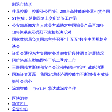
制退市情形
莲花控股：控股孙公司签订200台高性能服务器租赁合同
ST熊猫：延期回复上交所监管工作函
公安部新闻发言人就美方威胁对中国输美产品再加征
10%关税表示强烈不满和坚决反对
国家数据局负责同志主持召开“十五五”数字中国规划座
谈会
证监会通报东方集团财务造假案阶段性调查进展情况
阿维塔新车型06即将于第二季度上市
王毅同俄罗斯联邦安全会议秘书绍伊古进行战略沟通
国海证券夏磊：我国宏观经济调控能力不断增强 有效提
振社会信心
涂鸦智能：与火山引擎达成深度合作
区快洞察
频道栏目
公告中心