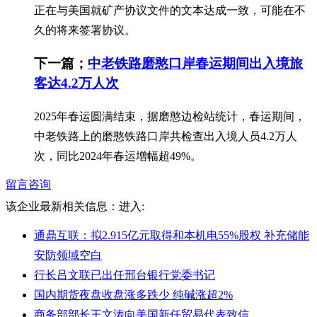
正在与美国就矿产协议文件的文本达成一致，可能在不
久的将来签署协议。
下一篇；
中老铁路磨憨口岸春运期间出入境旅
客达4.2万人次
2025年春运圆满结束，据磨憨边检站统计，春运期间，
中老铁路上的磨憨铁路口岸共检查出入境人员4.2万人
次，同比2024年春运增幅超49%。
留言咨询
该企业最新相关信息：
进入:
通鼎互联：拟2.915亿元取得和本机电55%股权 补充储能
安防领域空白
行长吕文联已出任邢台银行党委书记
国内期货夜盘收盘涨多跌少 纯碱涨超2%
商务部部长王文涛向美国新任贸易代表致信