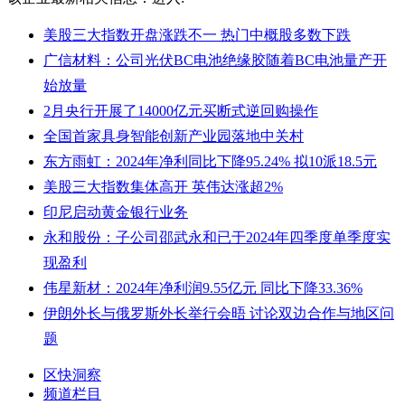
美股三大指数开盘涨跌不一 热门中概股多数下跌
广信材料：公司光伏BC电池绝缘胶随着BC电池量产开
始放量
2月央行开展了14000亿元买断式逆回购操作
全国首家具身智能创新产业园落地中关村
东方雨虹：2024年净利同比下降95.24% 拟10派18.5元
美股三大指数集体高开 英伟达涨超2%
印尼启动黄金银行业务
永和股份：子公司邵武永和已于2024年四季度单季度实
现盈利
伟星新材：2024年净利润9.55亿元 同比下降33.36%
伊朗外长与俄罗斯外长举行会晤 讨论双边合作与地区问
题
区快洞察
频道栏目