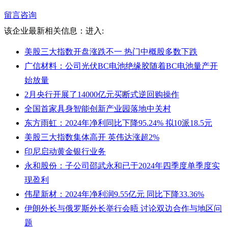
留言咨询
该企业最新相关信息：
进入:
美股三大指数开盘涨跌不一 热门中概股多数下跌
广信材料：公司光伏BC电池绝缘胶随着BC电池量产开
始放量
2月央行开展了14000亿元买断式逆回购操作
全国首家具身智能创新产业园落地中关村
东方雨虹：2024年净利同比下降95.24% 拟10派18.5元
美股三大指数集体高开 英伟达涨超2%
印尼启动黄金银行业务
永和股份：子公司邵武永和已于2024年四季度单季度实
现盈利
伟星新材：2024年净利润9.55亿元 同比下降33.36%
伊朗外长与俄罗斯外长举行会晤 讨论双边合作与地区问
题