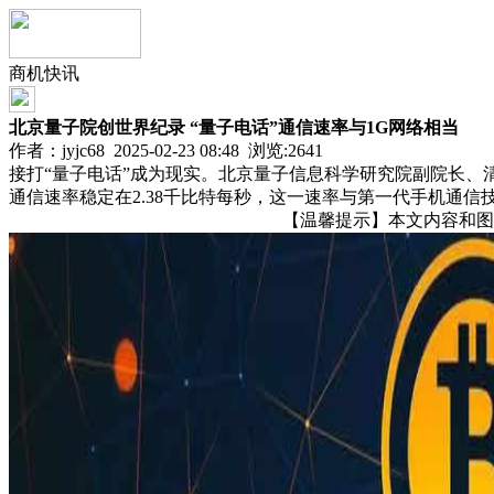
商机快讯
北京量子院创世界纪录 “量子电话”通信速率与1G网络相当
作者：jyjc68 2025-02-23 08:48 浏览:
2641
接打“量子电话”成为现实。北京量子信息科学研究院副院长、
通信速率稳定在2.38千比特每秒，这一速率与第一代手机通信
【温馨提示】本文内容和图