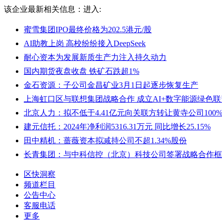
该企业最新相关信息：
进入:
蜜雪集团IPO最终价格为202.5港元/股
AI助教上岗 高校纷纷接入DeepSeek
耐心资本为发展新质生产力注入持久动力
国内期货夜盘收盘 铁矿石跌超1%
金石资源：子公司金昌矿业3月1日起逐步恢复生产
上海虹口区与联想集团战略合作 成立AI+数字能源绿色联
北京人力：拟不低于4.41亿元向关联方转让黄寺公司100
建元信托：2024年净利润5316.31万元 同比增长25.15%
田中精机：蔷薇资本拟减持公司不超1.34%股份
长青集团：与中科信控（北京）科技公司签署战略合作框
区快洞察
频道栏目
公告中心
客服电话
更多