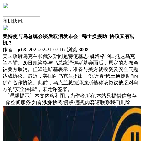
商机快讯
美特使与乌总统会谈后取消发布会 “稀土换援助”协议又有转
机？
作者：jc68 2025-02-21 07:16 浏览:
3008
美国政府乌克兰和俄罗斯问题特使基思·凯洛格19日抵达乌克
兰基辅。20日凯洛格与乌总统泽连斯基会面后，原定的发布会
被美方取消。但泽连斯基表示，准备与美方就投资及安全问题
达成协议。最近，美国向乌克兰提出一份所谓“稀土换援助”的
矿产合作协议。此前，乌克兰总统泽连斯基称该协议缺乏对乌
方的“安全保障”，未允许签署。
【温馨提示】本文内容和图片为作者所有,本站只提供信息存
储空间服务,如有涉嫌抄袭/侵权/违规内容请联系我们删除！