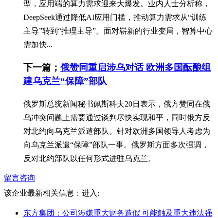
型，应用端的算力需求迎来大爆发。业内人士分析称，
DeepSeek通过降低AI应用门槛，推动算力需求从“训练
主导”转到“推理主导”。面对崭新的行业变局，智算中心
需加快...
下一篇；
俄赞同重启涉乌对话 欧洲多国酝酿组
建乌克兰“保障”部队
俄罗斯总统新闻秘书佩斯科夫20日表示，俄方赞同在俄
乌冲突问题上需要通过谈判尽快实现和平，同时俄方反
对北约向乌克兰派遣部队。针对欧洲多国领导人考虑为
向乌克兰派遣“保障”部队一事。俄罗斯方面多次强调，
反对北约部队以任何形式进驻乌克兰。
留言咨询
该企业最新相关信息：
进入:
东方集团：公司涉嫌重大财务造假 可能触及重大违法强