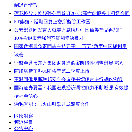
制退市情形
莲花控股：控股孙公司签订200台高性能服务器租赁合同
ST熊猫：延期回复上交所监管工作函
公安部新闻发言人就美方威胁对中国输美产品再加征
10%关税表示强烈不满和坚决反对
国家数据局负责同志主持召开“十五五”数字中国规划座
谈会
证监会通报东方集团财务造假案阶段性调查进展情况
阿维塔新车型06即将于第二季度上市
王毅同俄罗斯联邦安全会议秘书绍伊古进行战略沟通
国海证券夏磊：我国宏观经济调控能力不断增强 有效提
振社会信心
涂鸦智能：与火山引擎达成深度合作
区快洞察
频道栏目
公告中心