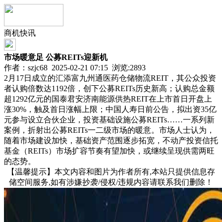
商机快讯
市场暖意足 公募REITs迎新机
作者：szjc68 2025-02-21 07:15 浏览:
2893
2月17日成立的汇添富九州通医药仓储物流REIT，其公众投资
者认购倍数达1192倍，创下公募REITs历史新高；认购总金额
超1292亿元的国泰君安济南能源供热REIT在上市首日开盘上
涨30%，触及首日涨幅上限；中国人寿日前公告，拟出资35亿
元参与设立合伙企业，投资基础设施公募REITs……一系列新
案例，折射出公募REITs一二级市场的暖意。市场人士认为，
随着市场建设加快，基础资产范围逐步拓宽，不动产投资信托
基金（REITs）市场扩容节奏有望加快，或继续呈现供需两旺
的态势。
【温馨提示】本文内容和图片为作者所有,本站只提供信息存
储空间服务,如有涉嫌抄袭/侵权/违规内容请联系我们删除！