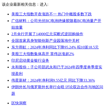
该企业最新相关信息：
进入:
美股三大指数开盘涨跌不一 热门中概股多数下跌
广信材料：公司光伏BC电池绝缘胶随着BC电池量产开
始放量
2月央行开展了14000亿元买断式逆回购操作
全国首家具身智能创新产业园落地中关村
东方雨虹：2024年净利同比下降95.24% 拟10派18.5元
美股三大指数集体高开 英伟达涨超2%
印尼启动黄金银行业务
永和股份：子公司邵武永和已于2024年四季度单季度实
现盈利
伟星新材：2024年净利润9.55亿元 同比下降33.36%
伊朗外长与俄罗斯外长举行会晤 讨论双边合作与地区问
题
区快洞察