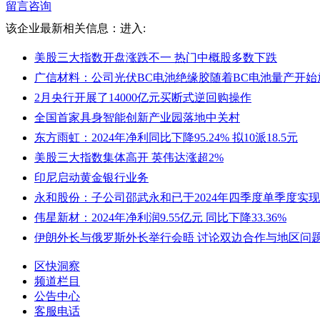
留言咨询
该企业最新相关信息：
进入:
美股三大指数开盘涨跌不一 热门中概股多数下跌
广信材料：公司光伏BC电池绝缘胶随着BC电池量产开始
2月央行开展了14000亿元买断式逆回购操作
全国首家具身智能创新产业园落地中关村
东方雨虹：2024年净利同比下降95.24% 拟10派18.5元
美股三大指数集体高开 英伟达涨超2%
印尼启动黄金银行业务
永和股份：子公司邵武永和已于2024年四季度单季度实
伟星新材：2024年净利润9.55亿元 同比下降33.36%
伊朗外长与俄罗斯外长举行会晤 讨论双边合作与地区问
区快洞察
频道栏目
公告中心
客服电话