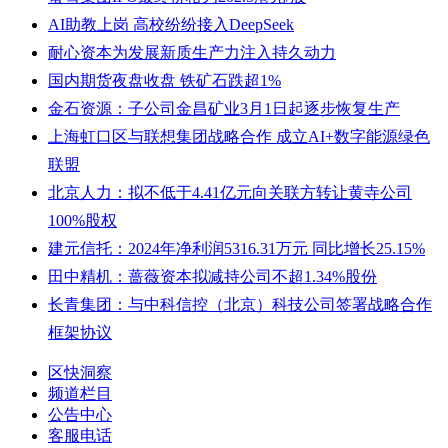
AI助教上岗 高校纷纷接入DeepSeek
耐心资本为发展新质生产力注入持久动力
国内期货夜盘收盘 铁矿石跌超1%
金石资源：子公司金昌矿业3月1日起逐步恢复生产
上海虹口区与联想集团战略合作 成立AI+数字能源绿色
联盟
北京人力：拟不低于4.41亿元向关联方转让黄寺公司
100%股权
建元信托：2024年净利润5316.31万元 同比增长25.15%
田中精机：蔷薇资本拟减持公司不超1.34%股份
长青集团：与中科信控（北京）科技公司签署战略合作
框架协议
区快洞察
频道栏目
公告中心
客服电话