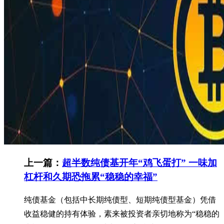
上一篇：
超半数纯债基开年“鸡飞蛋打” 一味加
杠杆和久期恐拖累“稳稳的幸福”
纯债基金（包括中长期纯债型、短期纯债型基金）凭借
收益稳健的持有体验，素来被投资者亲切地称为“稳稳的