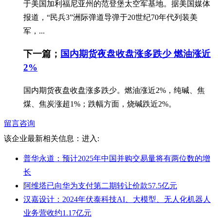
于美国加利福尼亚州的范登堡太空军基地。据美国媒体
报道，“民兵3”洲际弹道导弹于20世纪70年代列装美
军，...
下一篇；
国内期货夜盘收盘涨多跌少 燃油涨近
2%
国内期货夜盘收盘涨多跌少。燃油涨近2%，纯碱、焦
煤、焦炭涨超1%；跌幅方面，烧碱跌近2%。
留言咨询
该企业最新相关信息：
进入:
普华永道：预计2025年中国并购交易量将有两位数的增
长
阿维塔已向华为支付第二期转让价款57.5亿元
汉嘉设计：2024年伏泰科技AI、大模型、无人化机器人
业务营收约1.17亿元