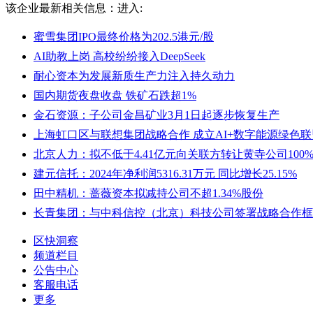
该企业最新相关信息：
进入:
蜜雪集团IPO最终价格为202.5港元/股
AI助教上岗 高校纷纷接入DeepSeek
耐心资本为发展新质生产力注入持久动力
国内期货夜盘收盘 铁矿石跌超1%
金石资源：子公司金昌矿业3月1日起逐步恢复生产
上海虹口区与联想集团战略合作 成立AI+数字能源绿色联
北京人力：拟不低于4.41亿元向关联方转让黄寺公司100
建元信托：2024年净利润5316.31万元 同比增长25.15%
田中精机：蔷薇资本拟减持公司不超1.34%股份
长青集团：与中科信控（北京）科技公司签署战略合作框
区快洞察
频道栏目
公告中心
客服电话
更多