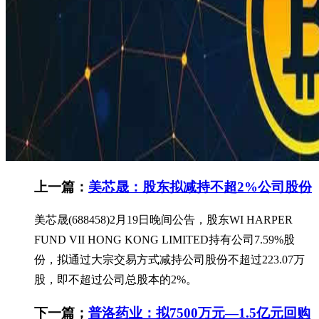
上一篇：
美芯晟：股东拟减持不超2%公司股份
美芯晟(688458)2月19日晚间公告，股东WI HARPER
FUND VII HONG KONG LIMITED持有公司7.59%股
份，拟通过大宗交易方式减持公司股份不超过223.07万
股，即不超过公司总股本的2%。
下一篇；
普洛药业：拟7500万元—1.5亿元回购