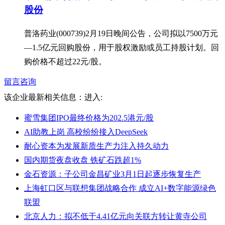
股份
普洛药业(000739)2月19日晚间公告，公司拟以7500万元
—1.5亿元回购股份，用于股权激励或员工持股计划。回
购价格不超过22元/股。
留言咨询
该企业最新相关信息：
进入:
蜜雪集团IPO最终价格为202.5港元/股
AI助教上岗 高校纷纷接入DeepSeek
耐心资本为发展新质生产力注入持久动力
国内期货夜盘收盘 铁矿石跌超1%
金石资源：子公司金昌矿业3月1日起逐步恢复生产
上海虹口区与联想集团战略合作 成立AI+数字能源绿色
联盟
北京人力：拟不低于4.41亿元向关联方转让黄寺公司