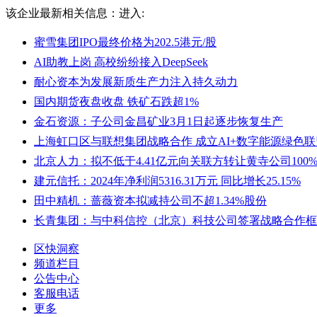
该企业最新相关信息：
进入:
蜜雪集团IPO最终价格为202.5港元/股
AI助教上岗 高校纷纷接入DeepSeek
耐心资本为发展新质生产力注入持久动力
国内期货夜盘收盘 铁矿石跌超1%
金石资源：子公司金昌矿业3月1日起逐步恢复生产
上海虹口区与联想集团战略合作 成立AI+数字能源绿色联
北京人力：拟不低于4.41亿元向关联方转让黄寺公司100
建元信托：2024年净利润5316.31万元 同比增长25.15%
田中精机：蔷薇资本拟减持公司不超1.34%股份
长青集团：与中科信控（北京）科技公司签署战略合作框
区快洞察
频道栏目
公告中心
客服电话
更多