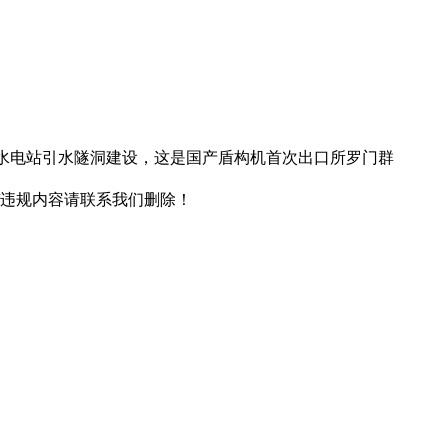
蒂娜水电站引水隧洞建设，这是国产盾构机首次出口所罗门群
/违规内容请联系我们删除！