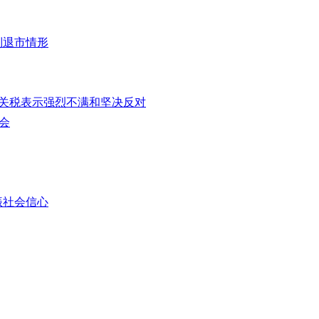
制退市情形
%关税表示强烈不满和坚决反对
会
振社会信心