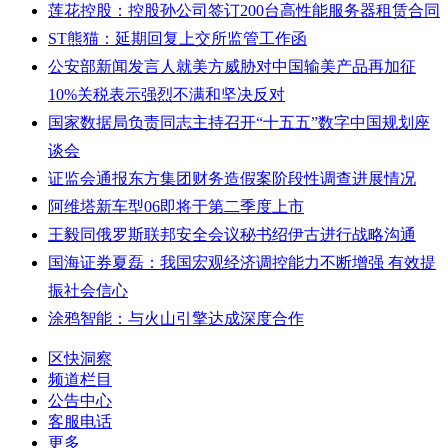
莲花控股：控股孙公司签订200台高性能服务器租赁合同
ST熊猫：延期回复上交所监管工作函
公安部新闻发言人就美方威胁对中国输美产品再加征
10%关税表示强烈不满和坚决反对
国家数据局负责同志主持召开“十五五”数字中国规划座
谈会
证监会通报东方集团财务造假案阶段性调查进展情况
阿维塔新车型06即将于第二季度上市
王毅同俄罗斯联邦安全会议秘书绍伊古进行战略沟通
国海证券夏磊：我国宏观经济调控能力不断增强 有效提
振社会信心
涂鸦智能：与火山引擎达成深度合作
区快洞察
频道栏目
公告中心
客服电话
更多