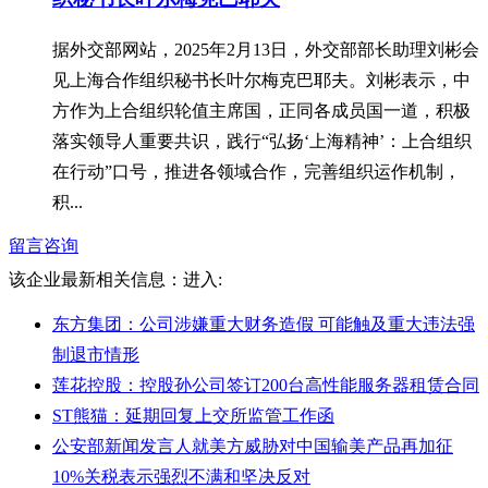
据外交部网站，2025年2月13日，外交部部长助理刘彬会
见上海合作组织秘书长叶尔梅克巴耶夫。刘彬表示，中
方作为上合组织轮值主席国，正同各成员国一道，积极
落实领导人重要共识，践行“弘扬‘上海精神’：上合组织
在行动”口号，推进各领域合作，完善组织运作机制，
积...
留言咨询
该企业最新相关信息：
进入:
东方集团：公司涉嫌重大财务造假 可能触及重大违法强
制退市情形
莲花控股：控股孙公司签订200台高性能服务器租赁合同
ST熊猫：延期回复上交所监管工作函
公安部新闻发言人就美方威胁对中国输美产品再加征
10%关税表示强烈不满和坚决反对