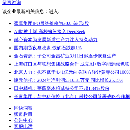
留言咨询
该企业最新相关信息：
进入:
蜜雪集团IPO最终价格为202.5港元/股
AI助教上岗 高校纷纷接入DeepSeek
耐心资本为发展新质生产力注入持久动力
国内期货夜盘收盘 铁矿石跌超1%
金石资源：子公司金昌矿业3月1日起逐步恢复生产
上海虹口区与联想集团战略合作 成立AI+数字能源绿色联
北京人力：拟不低于4.41亿元向关联方转让黄寺公司100
建元信托：2024年净利润5316.31万元 同比增长25.15%
田中精机：蔷薇资本拟减持公司不超1.34%股份
长青集团：与中科信控（北京）科技公司签署战略合作框
区快洞察
频道栏目
公告中心
客服电话