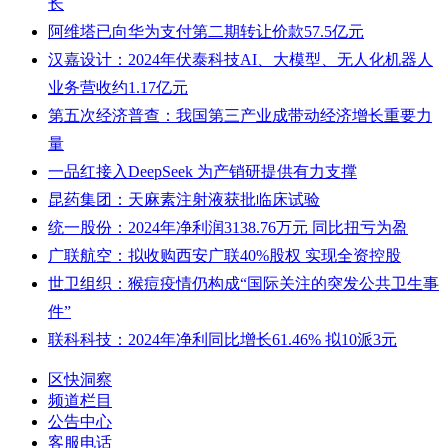
长
阿维塔已向华为支付第二期转让价款57.5亿元
汉嘉设计：2024年伏泰科技AI、大模型、无人化机器人
业务营收约1.17亿元
第五次经济普查：我国第三产业成带动经济增长重要力
量
一品红接入DeepSeek 为产销研提供有力支撑
昆药集团：天麻素注射液获批临床试验
统一股份：2024年净利润3138.76万元 同比扭亏为盈
广联航空：拟收购西安广联40%股权 实现全资控股
世卫组织：猴痘疫情仍构成“国际关注的突发公共卫生事
件”
联科科技：2024年净利同比增长61.46% 拟10派3元
区快洞察
频道栏目
公告中心
客服电话