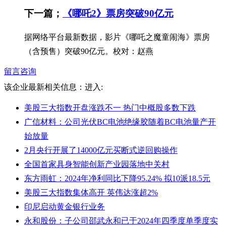
下一篇；
《哪吒2》票房突破90亿元
据网络平台最新数据，影片《哪吒之魔童闹海》票房
（含预售）突破90亿元。校对：赵燕
留言咨询
该企业最新相关信息：
进入:
美股三大指数开盘涨跌不一 热门中概股多数下跌
广信材料：公司光伏BC电池绝缘胶随着BC电池量产开
始放量
2月央行开展了14000亿元买断式逆回购操作
全国首家具身智能创新产业园落地中关村
东方雨虹：2024年净利同比下降95.24% 拟10派18.5元
美股三大指数集体高开 英伟达涨超2%
印尼启动黄金银行业务
永和股份：子公司邵武永和已于2024年四季度单季度实