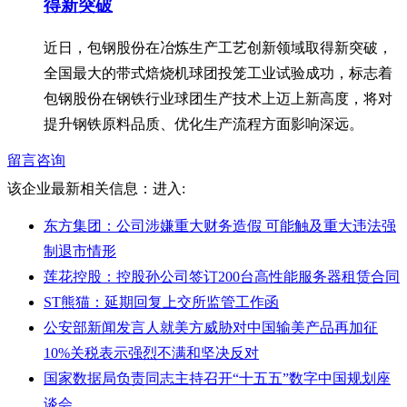
得新突破
近日，包钢股份在冶炼生产工艺创新领域取得新突破，
全国最大的带式焙烧机球团投笼工业试验成功，标志着
包钢股份在钢铁行业球团生产技术上迈上新高度，将对
提升钢铁原料品质、优化生产流程方面影响深远。
留言咨询
该企业最新相关信息：
进入:
东方集团：公司涉嫌重大财务造假 可能触及重大违法强
制退市情形
莲花控股：控股孙公司签订200台高性能服务器租赁合同
ST熊猫：延期回复上交所监管工作函
公安部新闻发言人就美方威胁对中国输美产品再加征
10%关税表示强烈不满和坚决反对
国家数据局负责同志主持召开“十五五”数字中国规划座
谈会