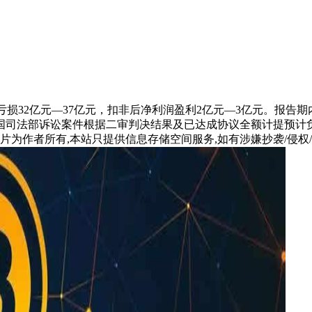
年净利润亏损32亿元—37亿元，扣非后净利润盈利2亿元—3亿元
国司法部诉讼案件根据二审判决结果及已达成协议全额计提预计
片为作者所有,本站只提供信息存储空间服务,如有涉嫌抄袭/侵权