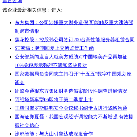
留言咨询
该企业最新相关信息：
进入:
东方集团：公司涉嫌重大财务造假 可能触及重大违法强
制退市情形
莲花控股：控股孙公司签订200台高性能服务器租赁合同
ST熊猫：延期回复上交所监管工作函
公安部新闻发言人就美方威胁对中国输美产品再加征
10%关税表示强烈不满和坚决反对
国家数据局负责同志主持召开“十五五”数字中国规划座
谈会
证监会通报东方集团财务造假案阶段性调查进展情况
阿维塔新车型06即将于第二季度上市
王毅同俄罗斯联邦安全会议秘书绍伊古进行战略沟通
国海证券夏磊：我国宏观经济调控能力不断增强 有效提
振社会信心
涂鸦智能：与火山引擎达成深度合作