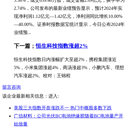
5.38%，成交639.40万股，成交金额2.09亿元，换手率为
2.74%，公司发布的最新业绩预告显示，预计2024年实
现净利润1.12亿元—1.42亿元，净利润同比增长10.00%
—40.00%。证券时报数据宝统计显示，今日公布2024年
业绩预...
下一篇；
恒生科技指数涨超2%
恒生科技指数日内涨幅扩大至超2%，携程集团涨近
5%，小米集团涨超4%，商汤涨超3%，小鹏汽车、理想
汽车涨超2%。校对：王锦程
留言咨询
该企业最新相关信息：
进入:
美股三大指数开盘涨跌不一 热门中概股多数下跌
广信材料：公司光伏BC电池绝缘胶随着BC电池量产开
始放量