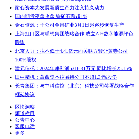
耐心资本为发展新质生产力注入持久动力
国内期货夜盘收盘 铁矿石跌超1%
金石资源：子公司金昌矿业3月1日起逐步恢复生产
上海虹口区与联想集团战略合作 成立AI+数字能源绿色
联盟
北京人力：拟不低于4.41亿元向关联方转让黄寺公司
100%股权
建元信托：2024年净利润5316.31万元 同比增长25.15%
田中精机：蔷薇资本拟减持公司不超1.34%股份
长青集团：与中科信控（北京）科技公司签署战略合作
框架协议
区快洞察
频道栏目
公告中心
客服电话
更多