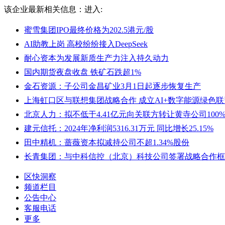
该企业最新相关信息：
进入:
蜜雪集团IPO最终价格为202.5港元/股
AI助教上岗 高校纷纷接入DeepSeek
耐心资本为发展新质生产力注入持久动力
国内期货夜盘收盘 铁矿石跌超1%
金石资源：子公司金昌矿业3月1日起逐步恢复生产
上海虹口区与联想集团战略合作 成立AI+数字能源绿色联
北京人力：拟不低于4.41亿元向关联方转让黄寺公司100
建元信托：2024年净利润5316.31万元 同比增长25.15%
田中精机：蔷薇资本拟减持公司不超1.34%股份
长青集团：与中科信控（北京）科技公司签署战略合作框
区快洞察
频道栏目
公告中心
客服电话
更多